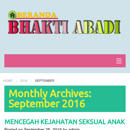
Home
HOME
2016
SEPTEMBER
Lowongan kerja
Monthly Archives:
September 2016
FAQ
Blog & news
MENCEGAH KEJAHATAN SEKSUAL ANAK
Login
Posted on
September 25, 2016
by
admin