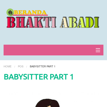
Home
HOME
POS
BABYSITTER PART 1
Lowongan kerja
BABYSITTER PART 1
FAQ
Blog & news
Login