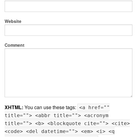
Website
Comment
XHTML:
You can use these tags:
<a href=""
title=""> <abbr title=""> <acronym
title=""> <b> <blockquote cite=""> <cite>
<code> <del datetime=""> <em> <i> <q