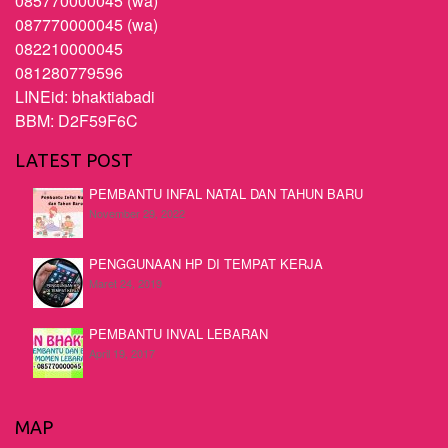
085770000045 (wa)
087770000045 (wa)
082210000045
081280779596
LINEid: bhaktiabadi
BBM: D2F59F6C
LATEST POST
PEMBANTU INFAL NATAL DAN TAHUN BARU
November 29, 2022
PENGGUNAAN HP DI TEMPAT KERJA
Maret 24, 2019
PEMBANTU INVAL LEBARAN
April 19, 2017
MAP